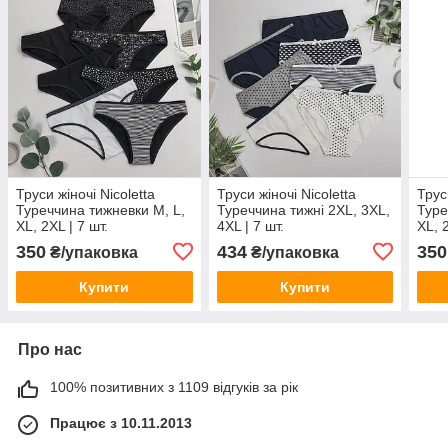
Труси жіночі Nicoletta
Труси жіночі Nicoletta
Трус
Туреччина тижневки M, L,
Туреччина тижні 2XL, 3XL,
Туре
XL, 2XL | 7 шт.
4XL | 7 шт.
XL, 2
350
434
350
₴/упаковка
₴/упаковка
Купити
Купити
Про нас
100% позитивних з 1109 відгуків за рік
Працює з 10.11.2013