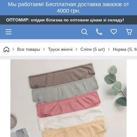
Мы работаем! Бесплатная доставка заказов от
4000 грн.
ОПТОМИР: спідня білизна по оптовим цінам зі складу!
Все товары
Труси жіночі
Сліпи (5 шт)
Норма (S, M