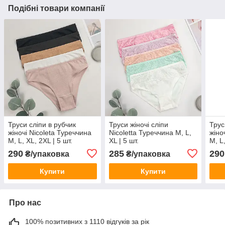
Подібні товари компанії
Труси сліпи в рубчик
Труси жіночі сліпи
Трус
жіночі Nicoleta Туреччина
Nicoletta Туреччина M, L,
жіно
M, L, XL, 2XL | 5 шт.
XL | 5 шт.
M, L,
290
285
290
₴/упаковка
₴/упаковка
Купити
Купити
Про нас
100% позитивних з 1110 відгуків за рік