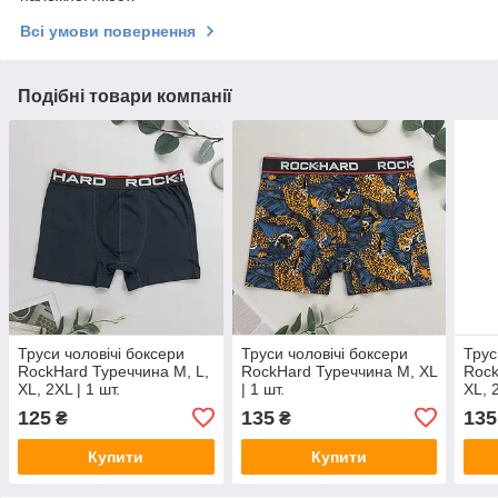
Всі умови повернення
Подібні товари компанії
Труси чоловічі боксери
Труси чоловічі боксери
Трус
RockHard Туреччина M, L,
RockHard Туреччина M, XL
Rock
XL, 2XL | 1 шт.
| 1 шт.
XL, 2
125
135
135
₴
₴
Купити
Купити