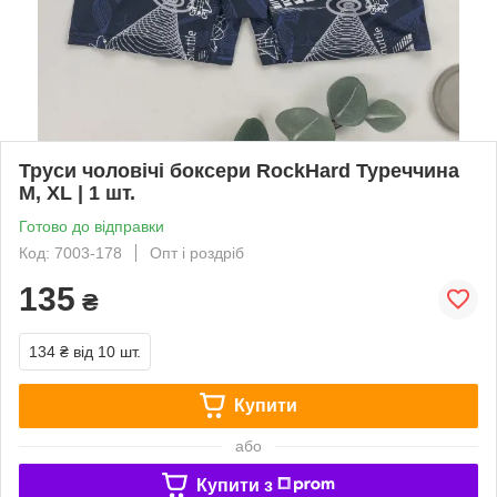
Труси чоловічі боксери RockHard Туреччина
M, XL | 1 шт.
Готово до відправки
Код: 7003-178
Опт і роздріб
135
₴
134 ₴
від 10 шт.
Купити
або
Купити з