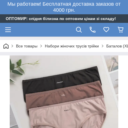
Мы работаем! Бесплатная доставка заказов от
4000 грн.
ОПТОМИР: спідня білизна по оптовим цінам зі складу!
Все товары
Набори жіночих трусів трійки
Баталов (XL