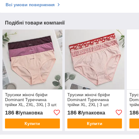
Всі умови повернення
Подібні товари компанії
Трусики жіночі бріфи
Трусики жіночі бріфи
Трус
Dominant Туреччина
Dominant Туреччина
Domi
трійки XL, 2XL, 3XL | 3 шт.
трійки XL, 2XL | 3 шт.
трійк
186
186
186
₴/упаковка
₴/упаковка
Купити
Купити