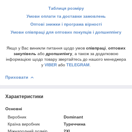
Таблиця розміру
Умови оплати та доставки замовлень
Оптові знижки і програма вірності
Умови співпраці для оптових покупців і допшиппінгу
Якщо у Вас виникли питання щодо умов
співпраці
,
оптових
закупівель
або
дропшипінгу
, а також за додатковою
інформацією щодо товару звертайтесь до нашого менеджера
у
VIBER
або
TELEGRAM
.
Приховати
Характеристики
Основні
Виробник
Dominant
Країна виробник
Туреччина
Міжнародний розмір
2XL