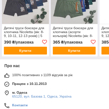
Дитячі труси боксери для
Дитячі труси боксери для
Дитя
хлопчика Nicoletta (вік: 8-
хлопчика (асорти
хлопч
9, 10-11, 12-13 років) | 5
кольорів) Nicoletta (вік: 8-
9, 12
шт.
9, 10-11 років) | 5 шт.
390
365
385
₴/упаковка
₴/упаковка
Купити
Купити
Про нас
100% позитивних з 1109 відгуків за рік
Працює з 10.11.2013
м. Одеса
65120, вул. Базова 1, Одеса, Україна
Контакти