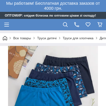
Мы работаем! Бесплатная доставка заказов от
4000 грн.
ОПТОМИР: спідня білизна по оптовим цінам зі складу!
Все товары
Труси дитячі
Труси для хлопчика
Дитя