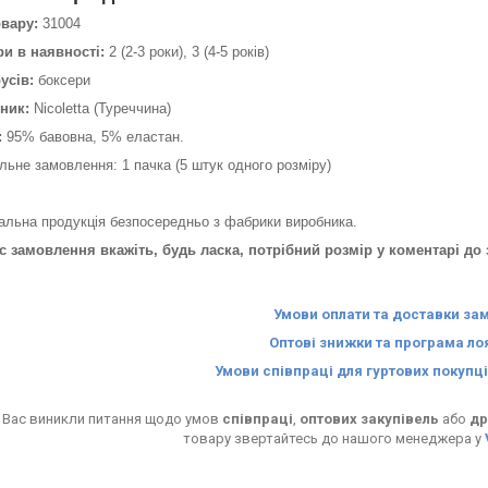
овару:
31004
ри в наявності:
2 (2-3 роки), 3 (4-5 років)
усів:
боксери
ник:
Nicoletta (Туреччина)
:
95% бавовна, 5% еластан.
льне замовлення: 1 пачка (5 штук одного розміру)
альна продукція безпосередньо з фабрики виробника.
ас замовлення вкажіть, будь ласка, потрібний розмір у коментарі д
Умови оплати та доставки за
Оптові знижки та програма ло
Умови співпраці для гуртових покупці
 Вас виникли питання щодо умов
співпраці
,
оптових закупівель
або
др
товару звертайтесь до нашого менеджера у