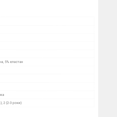
на, 5% еластан
ика
), 2 (2-3 роки)