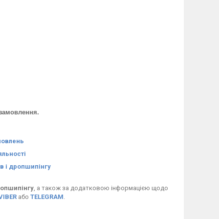
о замовлення.
мовлень
яльності
в і дропшипінгу
опшипінгу
, а також за додатковою інформацією щодо
VIBER
або
TELEGRAM
.