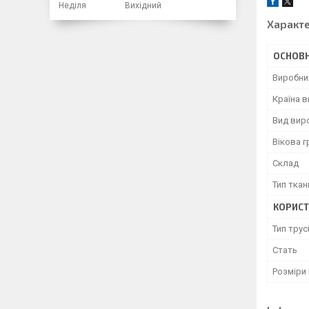
Неділя
Вихідний
Характ
ОСНОВН
Виробни
Країна 
Вид вир
Вікова г
Склад
Тип ткан
КОРИСТ
Тип трус
Cтать
Розміри 