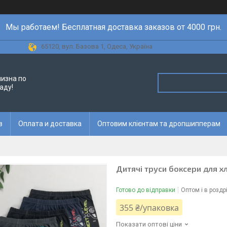
Мы работаем! Бесплатная доставка заказов от 4000 грн.
65120, вул. Базова 1, Одеса, Україна
лизна по
аду!
в
Оплата и доставка
Оптовим клієнтам та дропшипперам
Дитячі труси боксери для хло
Готово до відправки
Оптом і в роздр
355 ₴/упаковка
Показати оптові ціни