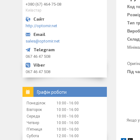
+380 (67) 464-75-08
Код т
Київстар
Розмі
Тип тр
http://optomir.net
Вироб
Склад
sales@optomir.net
Мініма
067 46 47 508
Оригін
067 46 47 508
Під ч
Графік роботи
Понеділок
10:00
16:00
Вівторок
10:00
16:00
Середа
10:00
16:00
Якщо у
Четвер
10:00
16:00
Пʼятниця
10:00
16:00
Субота
12:00
16:00