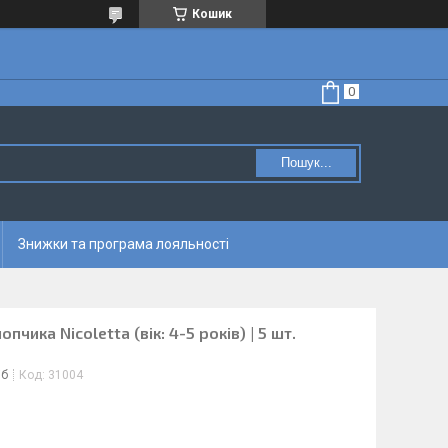
Кошик
Пошук...
Знижки та програма лояльності
пчика Nicoletta (вік: 4-5 років) | 5 шт.
іб
Код:
31004