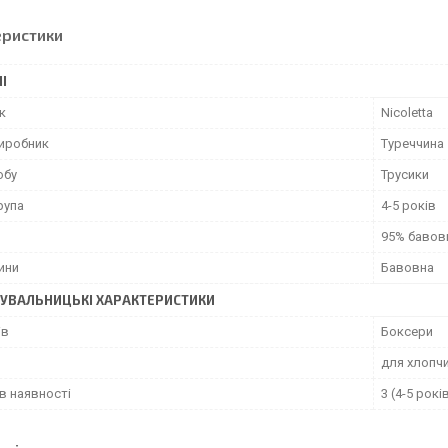
еристики
І
к
Nicoletta
виробник
Туреччина
обу
Трусики
рупа
4-5 років
95% бавов
ини
Бавовна
УВАЛЬНИЦЬКІ ХАРАКТЕРИСТИКИ
ів
Боксери
для хлопч
в наявності
3 (4-5 років