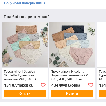
Всі умови повернення
Подібні товари компанії
Труси жіночі бамбук
Труси жіночі Nicoletta
Трус
Nicoletta Туреччина
Туреччина тижневки 2XL,
Туре
тижневки 2XL, 3XL, 4XL,
3XL, 4XL, 5XL | 7 шт.
4XL |
5XL | 7 шт.
434
434
434
₴/упаковка
₴/упаковка
Купити
Купити