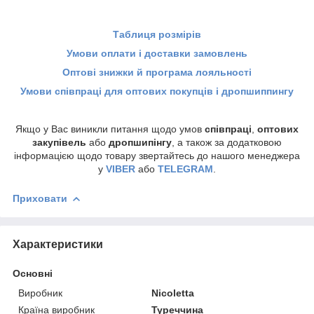
Таблиця розмірів
Умови оплати і доставки замовлень
Оптові знижки й програма лояльності
Умови співпраці для оптових покупців і дропшиппингу
Якщо у Вас виникли питання щодо умов
співпраці
,
оптових
закупівель
або
дропшипінгу
, а також за додатковою
інформацією щодо товару звертайтесь до нашого менеджера
у
VIBER
або
TELEGRAM
.
Приховати
Характеристики
Основні
Виробник
Nicoletta
Країна виробник
Туреччина