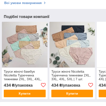
Всі умови повернення
Подібні товари компанії
Труси жіночі бамбук
Труси жіночі Nicoletta
Трус
Nicoletta Туреччина
Туреччина тижневки 2XL,
Туре
тижневки 2XL, 3XL, 4XL,
3XL, 4XL, 5XL | 7 шт.
4XL |
5XL | 7 шт.
434
434
434
₴/упаковка
₴/упаковка
Купити
Купити