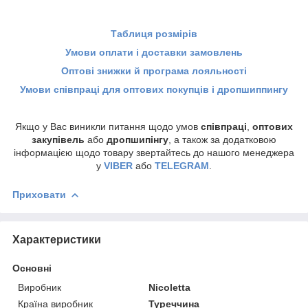
Таблиця розмірів
Умови оплати і доставки замовлень
Оптові знижки й програма лояльності
Умови співпраці для оптових покупців і дропшиппингу
Якщо у Вас виникли питання щодо умов
співпраці
,
оптових
закупівель
або
дропшипінгу
, а також за додатковою
інформацією щодо товару звертайтесь до нашого менеджера
у
VIBER
або
TELEGRAM
.
Приховати
Характеристики
Основні
Виробник
Nicoletta
Країна виробник
Туреччина