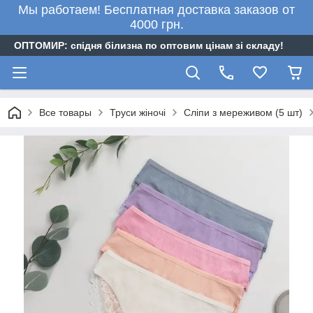
Мы работаем! Бесплатная доставка заказов от
4000 грн.
ОПТОМИР: спідня білизна по оптовим цінам зі складу!
Все товары
Труси жіночі
Сліпи з мереживом (5 шт)