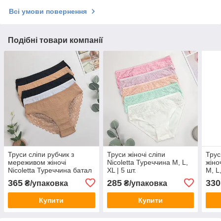
Всі умови повернення
Подібні товари компанії
Труси сліпи рубчик з
Труси жіночі сліпи
Трус
мереживом жіночі
Nicoletta Туреччина M, L,
жіно
Nicoletta Туреччина батал
XL | 5 шт.
M, L,
2XL, 3XL, 4XL | 5 шт.
365
285
330
₴/упаковка
₴/упаковка
Купити
Купити