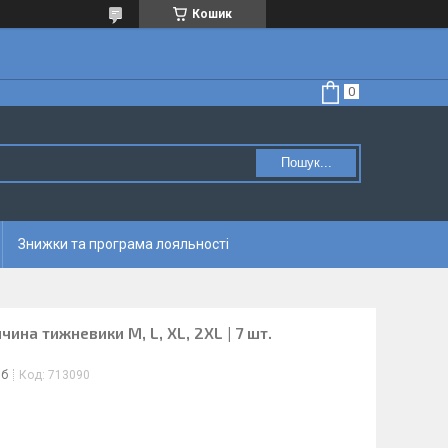
Кошик
Пошук...
Знижки та програма лояльності
чина тижневики M, L, XL, 2XL | 7 шт.
іб
Код:
713090