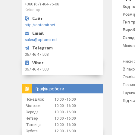
+380 (67) 464-75-08
Код т
Київстар
Розмір
Тип тр
http://optomir.net
Вироб
Склад
sales@optomir.net
Мініма
067 46 47 508
Якісні
067 46 47 508
В пако
Оригін
Тканин
Графік роботи
Трусик
Понеділок
10:00
16:00
Під ч
Вівторок
10:00
16:00
Середа
10:00
16:00
Четвер
10:00
16:00
Пʼятниця
10:00
16:00
Субота
12:00
16:00