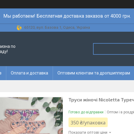
Мы работаем! Бесплатная доставка заказов от 4000 грн.
65120, вул. Базова 1, Одеса, Україна
лизна по
аду!
в
Оплата и доставка
Оптовим клієнтам та дропшипперам
Труси жіночі Nicoletta Туреч
Готово до відправки
Оптом і в роздр
350 ₴/упаковка
Показати оптові ціни