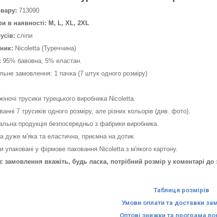
овару:
713090
и в наявності: M, L, XL, 2XL
усів:
сліпи
ник:
Nicoletta (Туреччина)
:
95% бавовна, 5% еластан.
льне замовлення: 1 пачка (7 штук одного розміру)
 жіночі трусики турецького виробника Nicoletta.
ванні 7 трусиків одного розміру, але різних кольорів (див. фото).
альна продукція безпосередньо з фабрики виробника.
а дуже м'яка та еластична, приємна на дотик.
и упаковані у фірмове паковання Nicoletta з м'якого картону.
ас замовлення вкажіть, будь ласка, потрібний розмір у коментарі д
Таблиця розмірів
Умови оплати та доставки за
Оптові знижки та програма ло