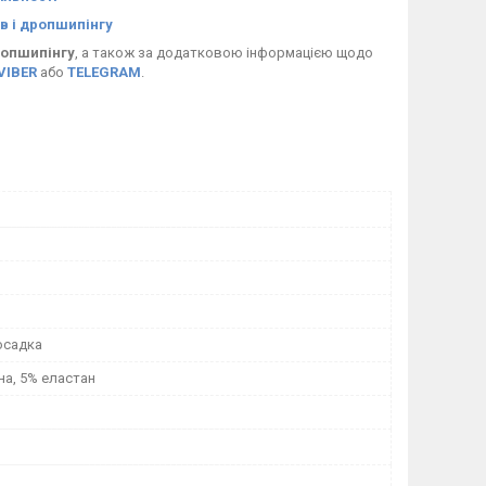
в і дропшипінгу
опшипінгу
, а також за додатковою інформацією щодо
VIBER
або
TELEGRAM
.
осадка
на, 5% еластан