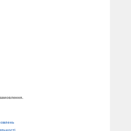
о замовлення.
мовлень
яльності