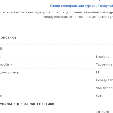
Умови співпраці для гуртових покупці
 Вас виникли питання щодо умов
співпраці
,
оптових закупівель
або
др
товару звертайтесь до нашого менеджера у
еристики
І
к
Nicoletta
виробник
Туреччина
дний розмір
M
Середня п
95% бавов
ів
Сліп
УВАЛЬНИЦЬКІ ХАРАКТЕРИСТИКИ
Жіночий