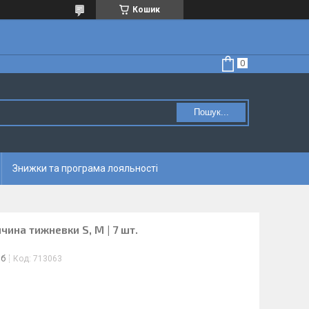
Кошик
Пошук...
Знижки та програма лояльності
чина тижневки S, M | 7 шт.
іб
Код:
713063