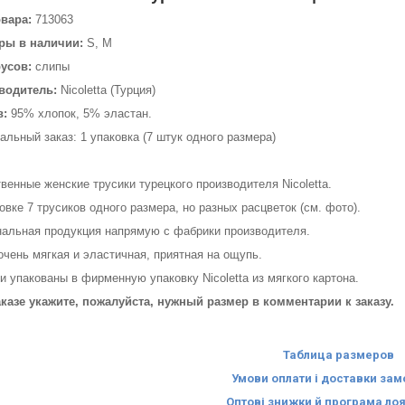
овара:
713063
ры в наличии:
S, M
русов:
слипы
водитель:
Nicoletta (Турция)
в:
95% хлопок, 5% эластан.
льный заказ: 1 упаковка (7 штук одного размера)
венные женские трусики турецкого производителя Nicoletta.
овке 7 трусиков одного размера, но разных расцветок (см. фото).
нальная продукция напрямую с фабрики производителя.
очень мягкая и эластичная, приятная на ощупь.
и упакованы в фирменную упаковку Nicoletta из мягкого картона.
аказе укажите, пожалуйста, нужный размер в комментарии к заказу.
Таблица размеров
Умови оплати і доставки за
Оптові знижки й програма ло