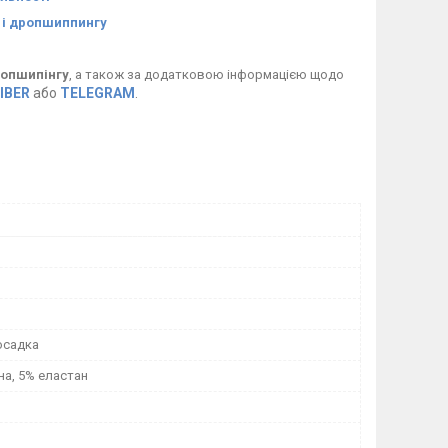
в і дропшиппингу
опшипінгу
, а також за додатковою інформацією щодо
IBER
або
TELEGRAM
.
осадка
на, 5% еластан