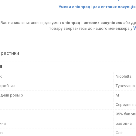
Умови співпраці для оптових покупці
 Вас виникли питання щодо умов
співпраці
,
оптових закупівель
або
др
V
товару звертайтесь до нашого менеджера у
еристики
І
к
Nicoletta
виробник
Туреччина
дний розмір
M
Середня п
95% бавов
ини
Бавовна
ів
Сліп