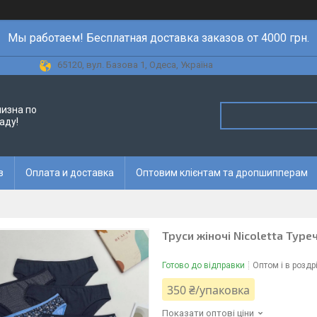
Мы работаем! Бесплатная доставка заказов от 4000 грн.
65120, вул. Базова 1, Одеса, Україна
лизна по
аду!
в
Оплата и доставка
Оптовим клієнтам та дропшипперам
Труси жіночі Nicoletta Туреч
Готово до відправки
Оптом і в роздр
350 ₴/упаковка
Показати оптові ціни