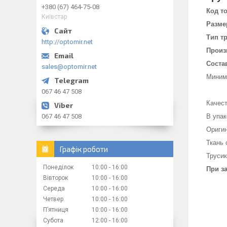
+380 (67) 464-75-08
Код т
Київстар
Разме
Тип т
http://optomir.net
Произ
Соста
sales@optomir.net
Минима
067 46 47 508
Качест
067 46 47 508
В упак
Ориги
Ткань 
Графік роботи
Трусик
Понеділок
10:00
16:00
При з
Вівторок
10:00
16:00
Середа
10:00
16:00
Четвер
10:00
16:00
Пʼятниця
10:00
16:00
Субота
12:00
16:00