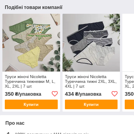
Подібні товари компанії
Труси жіночі Nicoletta
Труси жіночі Nicoletta
Трус
Туреччина тижневки M, L,
Туреччина тижні 2XL, 3XL,
Туре
XL, 2XL | 7 шт.
4XL | 7 шт.
XL, 2
350
434
350
₴/упаковка
₴/упаковка
Купити
Купити
Про нас