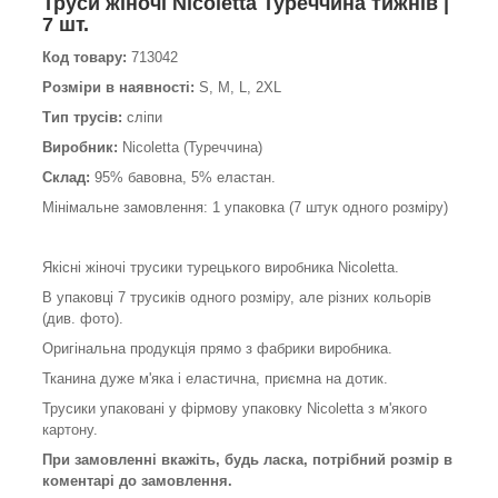
Труси жіночі Nicoletta Туреччина тижнів |
7 шт.
Код товару:
713042
Розміри в наявності:
S, M, L, 2XL
Тип трусів:
сліпи
Виробник:
Nicoletta (Туреччина)
Склад:
95% бавовна, 5% еластан.
Мінімальне замовлення: 1 упаковка (7 штук одного розміру)
Якісні жіночі трусики турецького виробника Nicoletta.
В упаковці 7 трусиків одного розміру, але різних кольорів
(див. фото).
Оригінальна продукція прямо з фабрики виробника.
Тканина дуже м'яка і еластична, приємна на дотик.
Трусики упаковані у фірмову упаковку Nicoletta з м'якого
картону.
При замовленні вкажіть, будь ласка, потрібний розмір в
коментарі до замовлення.