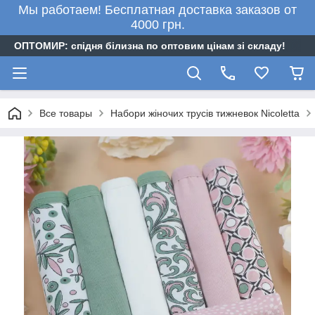
Мы работаем! Бесплатная доставка заказов от
4000 грн.
ОПТОМИР: спідня білизна по оптовим цінам зі складу!
Все товары
Набори жіночих трусів тижневок Nicoletta