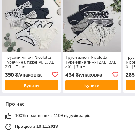
Трусики жіночі Nicoletta
Труси жіночі Nicoletta
Трус
Туреччина тижні M, L, XL,
Туреччина тижні 2XL, 3XL,
Nico
2XL | 7 шт
4XL | 7 шт.
XL | 
350
434
285
₴/упаковка
₴/упаковка
Купити
Купити
Про нас
100% позитивних з 1109 відгуків за рік
Працює з 10.11.2013