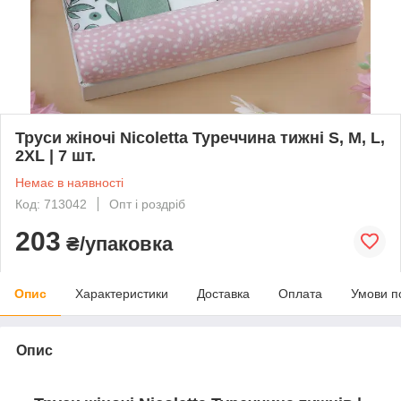
Труси жіночі Nicoletta Туреччина тижні S, M, L,
2XL | 7 шт.
Немає в наявності
Код: 713042
Опт і роздріб
203
₴/упаковка
Опис
Характеристики
Доставка
Оплата
Умови п
Опис