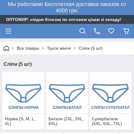
Мы работаем! Бесплатная доставка заказов от
4000 грн.
ОПТОМИР: спідня білизна по оптовим цінам зі складу!
Все товары
Труси жіночі
Сліпи (5 шт)
Сліпи (5 шт)
Норма (S, M, L,
Батали (2XL, 3XL,
Супербатали
XL)
4XL)
(5XL, 6XL, 7XL)