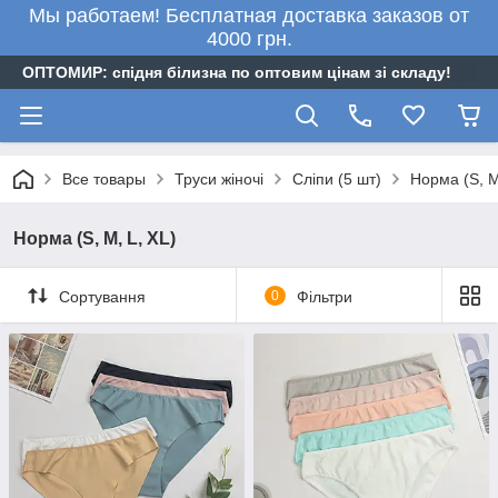
Мы работаем! Бесплатная доставка заказов от
4000 грн.
ОПТОМИР: спідня білизна по оптовим цінам зі складу!
Все товары
Труси жіночі
Сліпи (5 шт)
Норма (S, M
Норма (S, M, L, XL)
Сортування
0
Фільтри