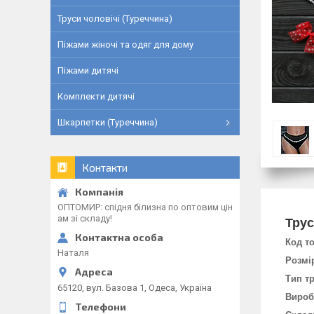
Труси чоловічі (Туреччина)
Піжами жіночі та одяг для дому
Піжами дитячі
Комплекти дитячі
Шкарпетки (Туреччина)
Контакти
ОПТОМИР: спідня білизна по оптовим цін
ам зі складу!
Трус
Код т
Наталя
Розмі
Тип тр
65120, вул. Базова 1, Одеса, Україна
Вироб