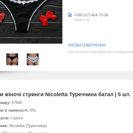
+380 (67) 464-75-08
Київстар
Законом не передбачено поверненн
и жіночі стринги Nicoletta Туреччина батал | 5 шт.
овару:
87645
ри в наявності:
4XL
усів:
стрінги
ник:
Nicoletta (Туреччина)