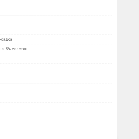
осадка
на, 5% еластан