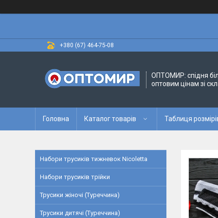
+380 (67) 464-75-08
ОПТОМИР: спідня бі
оптовим цінам зі скл
Головна
Каталог товарів
Таблиця розмірі
Набори трусиків тижневок Nicoletta
Набори трусиків трійки
Трусики жіночі (Туреччина)
Трусики дитячі (Туреччина)