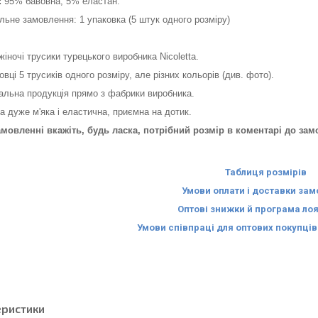
:
95% бавовна, 5% еластан.
льне замовлення: 1 упаковка (5 штук одного розміру)
 жіночі трусики турецького виробника Nicoletta.
овці 5 трусиків одного розміру, але різних кольорів (див. фото).
альна продукція прямо з фабрики виробника.
а дуже м'яка і еластична, приємна на дотик.
амовленні вкажіть, будь ласка, потрібний розмір в коментарі до зам
Таблиця розмірів
Умови оплати і доставки за
Оптові знижки й програма ло
Умови співпраці для оптових покупці
еристики