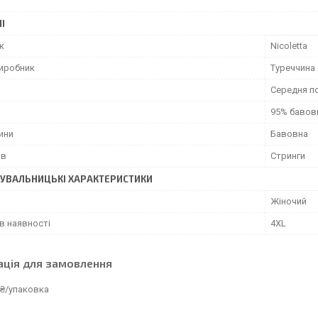
І
к
Nicoletta
виробник
Туреччина
Середня п
95% бавов
ини
Бавовна
ів
Стринги
УВАЛЬНИЦЬКІ ХАРАКТЕРИСТИКИ
Жіночий
в наявності
4XL
ація для замовлення
 ₴/упаковка