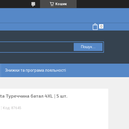
Кошик
Пошук...
Знижки та програма лояльності
ta Туреччина батал 4XL | 5 шт.
Код:
87645