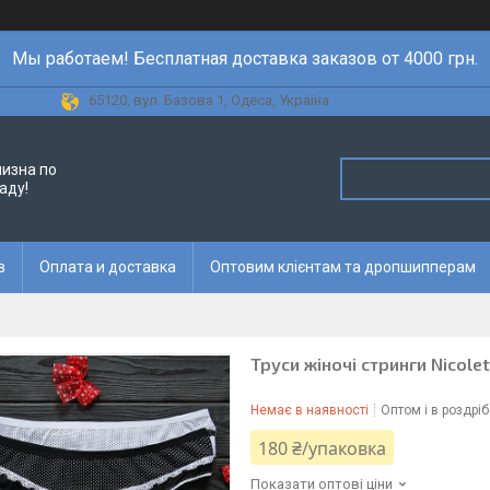
Мы работаем! Бесплатная доставка заказов от 4000 грн.
65120, вул. Базова 1, Одеса, Україна
лизна по
аду!
в
Оплата и доставка
Оптовим клієнтам та дропшипперам
Труси жіночі стринги Nicolet
Немає в наявності
Оптом і в роздріб
180 ₴/упаковка
Показати оптові ціни