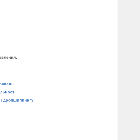
овлення.
мовлень
яльності
в і дропшиппингу