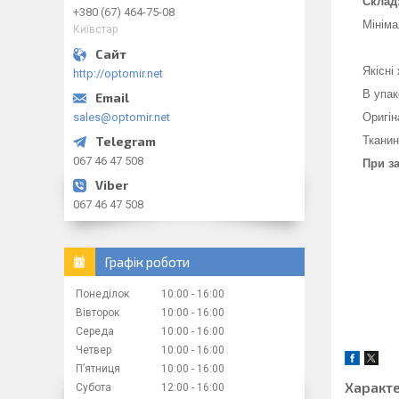
Склад
+380 (67) 464-75-08
Мініма
Київстар
Якісні
http://optomir.net
В упак
sales@optomir.net
Оригін
Тканин
067 46 47 508
При з
067 46 47 508
Графік роботи
Понеділок
10:00
16:00
Вівторок
10:00
16:00
Середа
10:00
16:00
Четвер
10:00
16:00
Пʼятниця
10:00
16:00
Характ
Субота
12:00
16:00