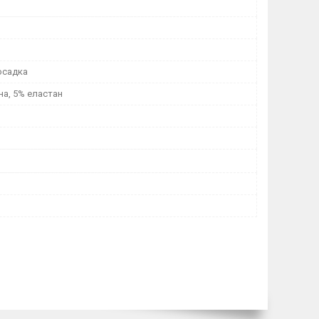
осадка
на, 5% еластан