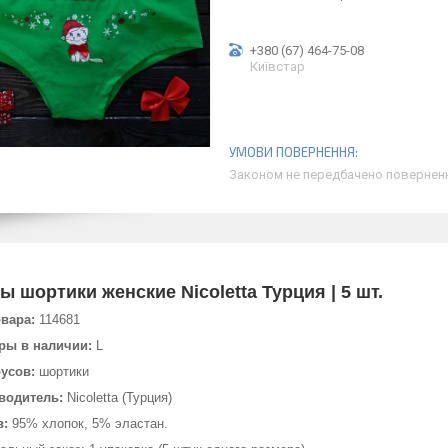
+380 (67) 464-75-08
Київстар
Законом не передбачено поверненн
ы шортики женские Nicoletta Турция | 5 шт.
овара:
114681
ры в наличии:
L
русов:
шортики
водитель:
Nicoletta (Турция)
в:
95% хлопок, 5% эластан.