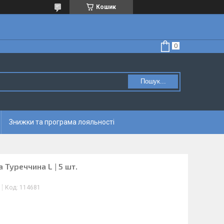
Кошик
Пошук...
Знижки та програма лояльності
 Туреччина L | 5 шт.
Код:
114681