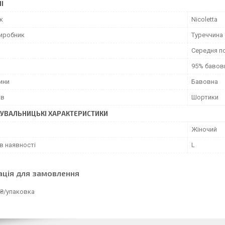
І
к
Nicoletta
виробник
Туреччина
Середня п
95% бавов
ини
Бавовна
ів
Шортики
УВАЛЬНИЦЬКІ ХАРАКТЕРИСТИКИ
Жіночий
в наявності
L
ація для замовлення
 ₴/упаковка