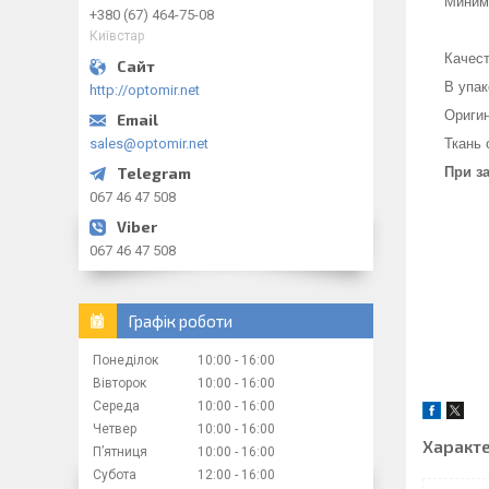
Минима
+380 (67) 464-75-08
Київстар
Качест
В упак
http://optomir.net
Ориги
sales@optomir.net
Ткань 
При з
067 46 47 508
067 46 47 508
Графік роботи
Понеділок
10:00
16:00
Вівторок
10:00
16:00
Середа
10:00
16:00
Четвер
10:00
16:00
Характ
Пʼятниця
10:00
16:00
Субота
12:00
16:00