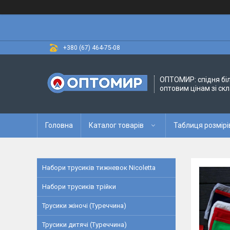
+380 (67) 464-75-08
ОПТОМИР: спідня бі
оптовим цінам зі скл
Головна
Каталог товарів
Таблиця розмірі
Набори трусиків тижневок Nicoletta
Набори трусиків трійки
Трусики жіночі (Туреччина)
Трусики дитячі (Туреччина)