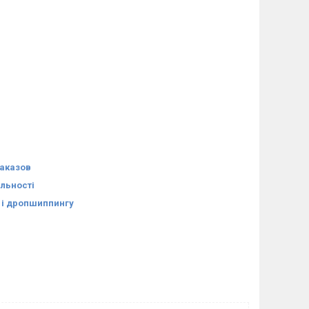
заказов
яльності
в і дропшиппингу