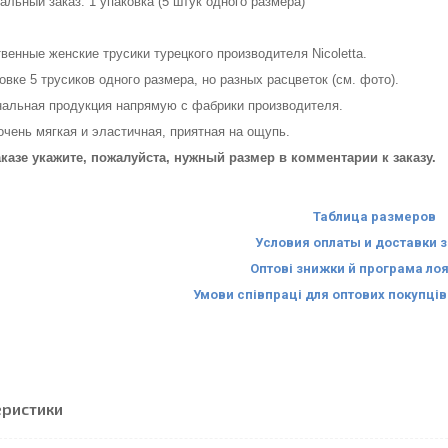
льный заказ: 1 упаковка (5 штук одного размера)
венные женские трусики турецкого производителя Nicoletta.
овке 5 трусиков одного размера, но разных расцветок (см. фото).
нальная продукция напрямую с фабрики производителя.
очень мягкая и эластичная, приятная на ощупь.
аказе укажите, пожалуйста, нужный размер в комментарии к заказу.
Таблица размеров
Условия оплаты и доставки 
Оптові знижки й програма ло
Умови співпраці для оптових покупці
еристики