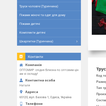
Труси чоловічі (Туреччина)
Піжами жіночі та одяг для дому
Піжами дитячі
Комплекти дитячі
Шкарпетки (Туреччина)
Контакти
Трус
ОПТОМИР: спідня білизна по оптовим цін
ам зі складу!
Код т
Разме
Наталя
Тип т
Произ
65120, вул. Базова 1, Одеса, Україна
Соста