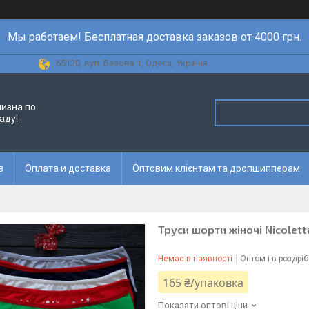
Мы работаем! Бесплатная доставка заказов от 4000 грн.
65120, вул. Базова 1, Одеса, Україна
лизна по
аду!
в
Оплата и доставка
Оптовим клієнтам та дропшипперам
Труси шорти жіночі Nicoletta
Немає в наявності
Оптом і в роздріб
165 ₴/упаковка
Показати оптові ціни