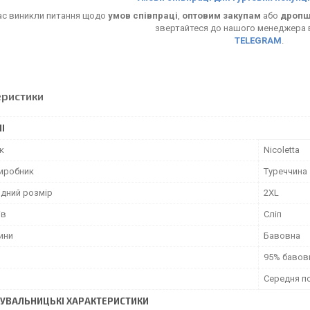
ас виникли питання щодо
умов співпраці
,
оптовим закупам
або
дропш
звертайтеся до нашого менеджера
TELEGRAM
.
еристики
І
к
Nicoletta
виробник
Туреччина
дний розмір
2XL
ів
Сліп
ини
Бавовна
95% бавов
Середня п
УВАЛЬНИЦЬКІ ХАРАКТЕРИСТИКИ