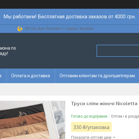
Мы работаем! Бесплатная доставка заказов от 4000 грн.
65120, вул. Базова 1, Одеса, Україна
лизна по
аду!
в
Оплата и доставка
Оптовим клієнтам та дропшипперам
Труси сліпи жіночі Nicoletta
Готово до відправки
Оптом і в роздр
330 ₴/упаковка
Показати оптові ціни