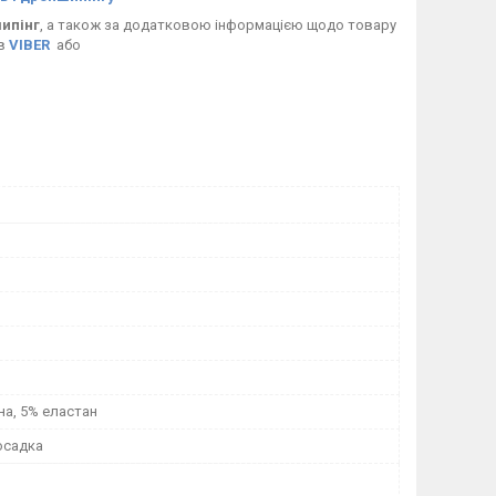
ипінг
, а також за додатковою інформацією щодо товару
 в
VIBER
або
на, 5% еластан
осадка