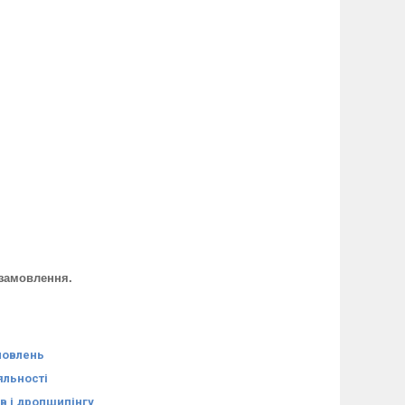
о замовлення.
мовлень
яльності
в і дропшипінгу