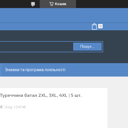
Кошик
Пошук...
Знижки та програма лояльності
 Туреччина батал 2XL, 3XL, 4XL | 5 шт.
іб
Код:
124748