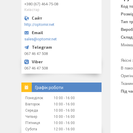
+380 (67) 464-75-08
Код т
Київстар
Розмі
Тип тр
http://optomir.net
Вироб
Склад
sales@optomir.net
Мініма
067 46 47 508
Якісні
067 46 47 508
В пако
Оригін
Тканин
Графік роботи
Під ч
Понеділок
10:00
16:00
Вівторок
10:00
16:00
Середа
10:00
16:00
Четвер
10:00
16:00
Пʼятниця
10:00
16:00
Субота
12:00
16:00