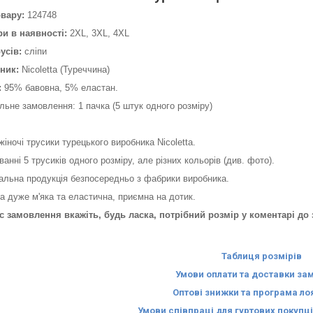
овару:
124748
ри в наявності:
2XL, 3XL, 4XL
усів:
сліпи
ник:
Nicoletta (Туреччина)
:
95% бавовна, 5% еластан.
льне замовлення: 1 пачка (5 штук одного розміру)
 жіночі трусики турецького виробника Nicoletta.
ванні 5 трусиків одного розміру, але різних кольорів (див. фото).
альна продукція безпосередньо з фабрики виробника.
а дуже м'яка та еластична, приємна на дотик.
ас замовлення вкажіть, будь ласка, потрібний розмір у коментарі д
Таблиця розмірів
Умови оплати та доставки за
Оптові знижки та програма ло
Умови співпраці для гуртових покупці