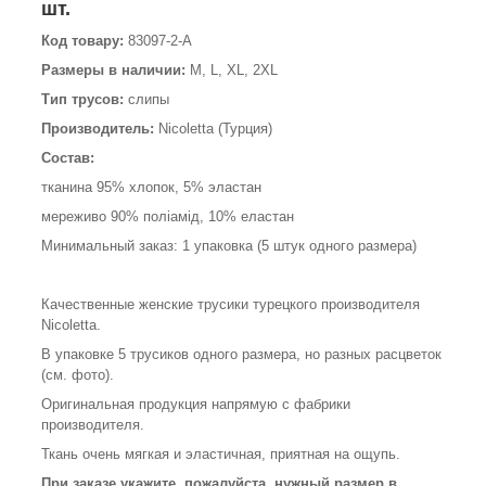
шт.
Код товару:
83097-2-A
Размеры в наличии:
M, L, XL, 2XL
Тип трусов:
слипы
Производитель:
Nicoletta (Турция)
Состав:
тканина 95% хлопок, 5% эластан
мереживо 90% поліамід, 10% еластан
Минимальный заказ: 1 упаковка (5 штук одного размера)
Качественные женские трусики турецкого производителя
Nicoletta.
В упаковке 5 трусиков одного размера, но разных расцветок
(см. фото).
Оригинальная продукция напрямую с фабрики
производителя.
Ткань очень мягкая и эластичная, приятная на ощупь.
При заказе укажите, пожалуйста, нужный размер в