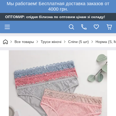
Мы работаем! Бесплатная доставка заказов от
4000 грн.
ОПТОМИР: спідня білизна по оптовим цінам зі складу!
Все товары
Труси жіночі
Сліпи (5 шт)
Норма (S, M