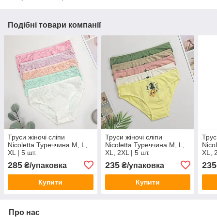
Подібні товари компанії
Труси жіночі сліпи
Труси жіночі сліпи
Трус
Nicoletta Туреччина M, L,
Nicoletta Туреччина M, L,
Nico
XL | 5 шт.
XL, 2XL | 5 шт.
XL, 2
285
235
235
₴/упаковка
₴/упаковка
Купити
Купити
Про нас