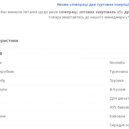
Умови співпраці для гуртових покупці
 Вас виникли питання щодо умов
співпраці
,
оптових закупівель
або
др
товару звертайтесь до нашого менеджера у
еристики
І
к
Nicoletta
виробник
Туреччина
обу
Трусики
рупа
8-9 років
Для дівча
95% бавов
ини
Бавовна
Середня п