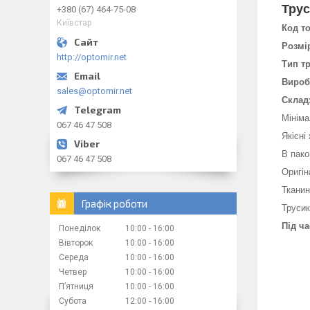
Трус
+380 (67) 464-75-08
Київстар
Код т
Розмі
http://optomir.net
Тип тр
Вироб
sales@optomir.net
Склад
Мініма
067 46 47 508
Якісні
В пако
067 46 47 508
Оригін
Тканин
Графік роботи
Трусик
Під ч
Понеділок
10:00
16:00
Вівторок
10:00
16:00
Середа
10:00
16:00
Четвер
10:00
16:00
Пʼятниця
10:00
16:00
Субота
12:00
16:00