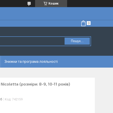
Кошик
Пошук...
Знижки та програма лояльності
Nicoletta (розміри: 8-9, 10-11 років)
іб
Код:
742159