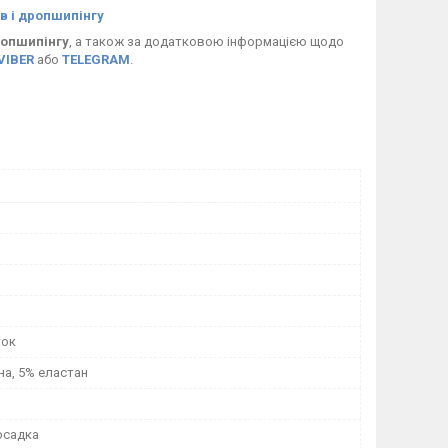
в і дропшипінгу
опшипінгу
, а також за додатковою інформацією щодо
VIBER
або
TELEGRAM
.
ток
на, 5% еластан
осадка