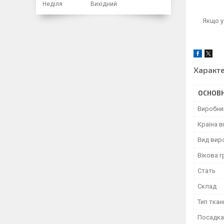
Неділя
Вихідний
Якщо у
Характ
ОСНОВН
Виробни
Країна 
Вид вир
Вікова г
Стать
Склад
Тип ткан
Посадка