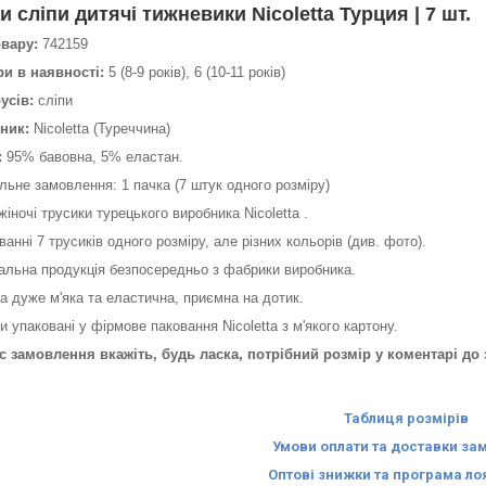
и сліпи дитячі тижневики Nicoletta Турция | 7 шт.
овару:
742159
ри в наявності:
5 (8-9 років), 6 (10-11 років)
усів:
сліпи
ник:
Nicoletta (Туреччина)
:
95% бавовна, 5% еластан.
льне замовлення: 1 пачка (7 штук одного розміру)
 жіночі трусики турецького виробника Nicoletta .
ванні 7 трусиків одного розміру, але різних кольорів (див. фото).
альна продукція безпосередньо з фабрики виробника.
а дуже м'яка та еластична, приємна на дотик.
и упаковані у фірмове паковання Nicoletta з м'якого картону.
ас замовлення вкажіть, будь ласка, потрібний розмір у коментарі д
Таблиця розмірів
Умови оплати та доставки за
Оптові знижки та програма ло