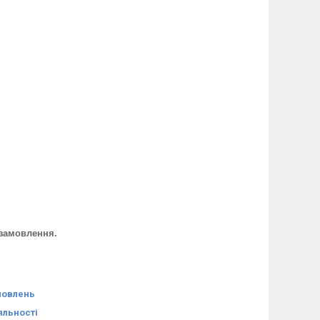
о замовлення.
мовлень
яльності