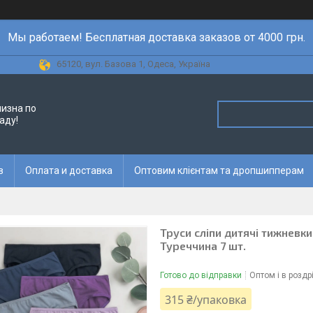
Мы работаем! Бесплатная доставка заказов от 4000 грн.
65120, вул. Базова 1, Одеса, Україна
лизна по
аду!
в
Оплата и доставка
Оптовим клієнтам та дропшипперам
Труси сліпи дитячі тижневки 
Туреччина 7 шт.
Готово до відправки
Оптом і в роздр
315 ₴/упаковка