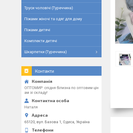
Труси чоловічі (Туреччина)
Піжами жіночі та одяг для дому
Піжами дитячі
Комплекти дитячі
Шкарпетки (Туреччина)
Контакти
ОПТОМИР: спідня білизна по оптовим цін
ам зі складу!
Наталя
65120, вул. Базова 1, Одеса, Україна