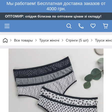
Мы работаем! Бесплатная доставка заказов от
4000 грн.
ОПТОМИР: спідня білизна по оптовим цінам зі складу!
Все товары
Труси жіночі
Стрінги (5 шт)
Труси жіно