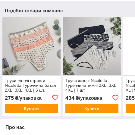
Подібні товари компанії
Труси жіночі стринги
Труси жіночі Nicoletta
Трус
Nicoletta Туреччина батал
Туреччина тижні 2XL, 3XL,
Nico
2XL, 3XL, 4XL | 5 шт.
4XL | 7 шт.
XL | 
275
434
285
₴/упаковка
₴/упаковка
Купити
Купити
Про нас