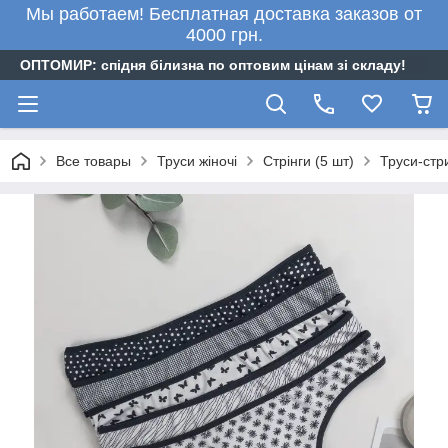
Мы работаем! Бесплатная доставка заказов от
4000 грн.
ОПТОМИР: спідня білизна по оптовим цінам зі складу!
Все товары
Труси жіночі
Стрінги (5 шт)
Труси-стри