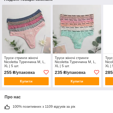
Труси стринги жіночі
Труси жіночі стринги
Трус
Nicoletta Туреччина M, L,
Nicoletta Туреччина M, L,
Nico
XL | 5 шт.
XL | 5 шт.
XL | 
255
235
285
₴/упаковка
₴/упаковка
Купити
Купити
Про нас
100% позитивних з 1109 відгуків за рік