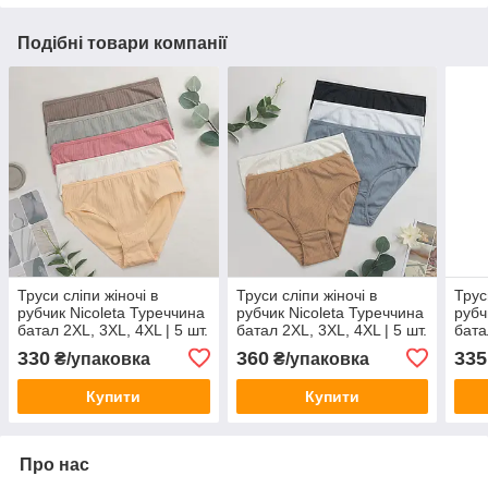
Подібні товари компанії
Труси сліпи жіночі в
Труси сліпи жіночі в
Трус
рубчик Nicoleta Туреччина
рубчик Nicoleta Туреччина
рубч
батал 2XL, 3XL, 4XL | 5 шт.
батал 2XL, 3XL, 4XL | 5 шт.
бата
330
360
335
₴/упаковка
₴/упаковка
Купити
Купити
Про нас