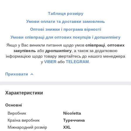
Таблиця розміру
Умови оплати та доставки замовлень
Оптові знижки і програма вірності
Умови співпраці для оптових покупців і допшиппінгу
Якщо у Вас виникли питання щодо умов
співпраці
,
оптових
закупівель
або
дропшипінгу
, а також за додатковою
інформацією щодо товару звертайтесь до нашого менеджера
у
VIBER
або
TELEGRAM
.
Приховати
Характеристики
Основні
Виробник
Nicoletta
Країна виробник
Туреччина
Міжнародний розмір
XXL