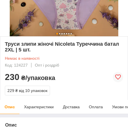
Труси злипи жіночі Nicoleta Туреччина батал
2XL | 5 шт.
Немає в наявності
Код: 124227
Опт і роздріб
230
₴/упаковка
229 ₴
від 10 упаковок
Опис
Характеристики
Доставка
Оплата
Умови п
Опис