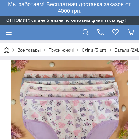
Мы работаем! Бесплатная доставка заказов от
4000 грн.
ОПТОМИР: спідня білизна по оптовим цінам зі складу!
Все товары
Труси жіночі
Сліпи (5 шт)
Батали (2XL