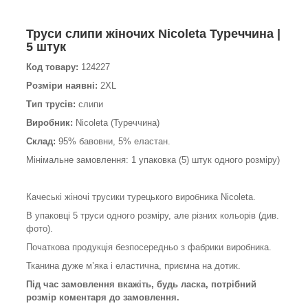
Труси слипи жіночих Nicoleta Туреччина |
5 штук
Код товару:
124227
Розміри наявні:
2XL
Тип трусів:
слипи
Виробник:
Nicoleta (Туреччина)
Склад:
95% бавовни, 5% еластан.
Мінімальне замовлення: 1 упаковка (5) штук одного розміру)
Качеські жіночі трусики турецького виробника Nicoleta.
В упаковці 5 труси одного розміру, але різних кольорів (див.
фото).
Початкова продукція безпосередньо з фабрики виробника.
Тканина дуже м’яка і еластична, приємна на дотик.
Під час замовлення вкажіть, будь ласка, потрібний
розмір коментаря до замовлення.