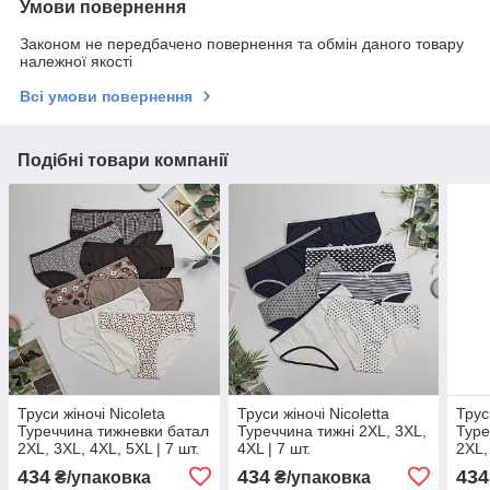
Умови повернення
Законом не передбачено повернення та обмін даного товару
належної якості
Всі умови повернення
Подібні товари компанії
Труси жіночі Nicoleta
Труси жіночі Nicoletta
Трус
Туреччина тижневки батал
Туреччина тижні 2XL, 3XL,
Туре
2XL, 3XL, 4XL, 5XL | 7 шт.
4XL | 7 шт.
2XL,
434
434
434
₴/упаковка
₴/упаковка