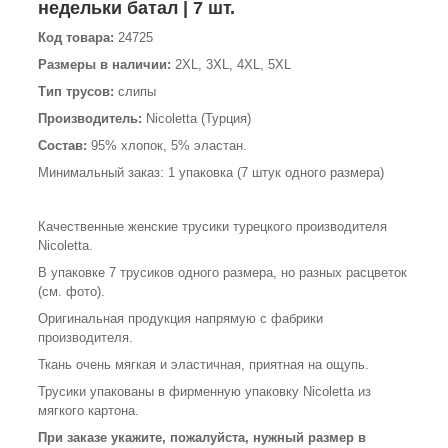
недельки батал | 7 шт.
Код товара:
24725
Размеры в наличии:
2XL, 3XL, 4XL, 5XL
Тип трусов:
слипы
Производитель:
Nicoletta (Турция)
Состав:
95% хлопок, 5% эластан.
Минимальный заказ: 1 упаковка (7 штук одного размера)
Качественные женские трусики турецкого производителя
Nicoletta.
В упаковке 7 трусиков одного размера, но разных расцветок
(см. фото).
Оригинальная продукция напрямую с фабрики
производителя.
Ткань очень мягкая и эластичная, приятная на ощупь.
Трусики упакованы в фирменную упаковку Nicoletta из
мягкого картона.
При заказе укажите, пожалуйста, нужный размер в