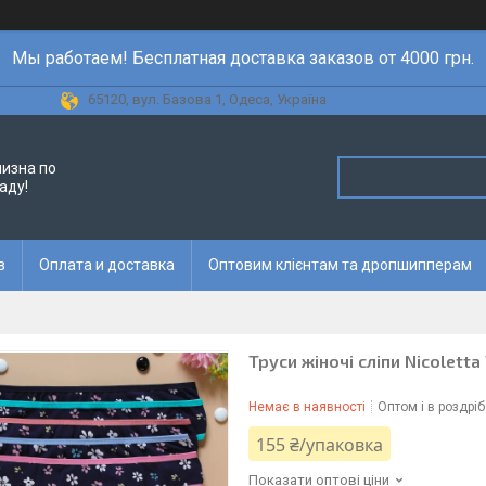
Мы работаем! Бесплатная доставка заказов от 4000 грн.
65120, вул. Базова 1, Одеса, Україна
лизна по
аду!
в
Оплата и доставка
Оптовим клієнтам та дропшипперам
Труси жіночі сліпи Nicoletta
Немає в наявності
Оптом і в роздріб
155 ₴/упаковка
Показати оптові ціни