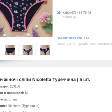
+380 (67) 464-75-08
Київстар
Законом не передбачено поверненн
и жіночі сліпи Nicoletta Туреччина | 5 шт.
овару:
113166
ри в наявності:
M
усів:
сліпи
ник:
Nicoletta (Туреччина)