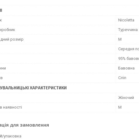
І
к
Nicoletta
виробник
Туреччина
дний розмір
M
Середня п
95% бавов
ини
Бавовна
ів
Сліп
УВАЛЬНИЦЬКІ ХАРАКТЕРИСТИКИ
Жіночий
в наявності
M
ація для замовлення
 ₴/упаковка