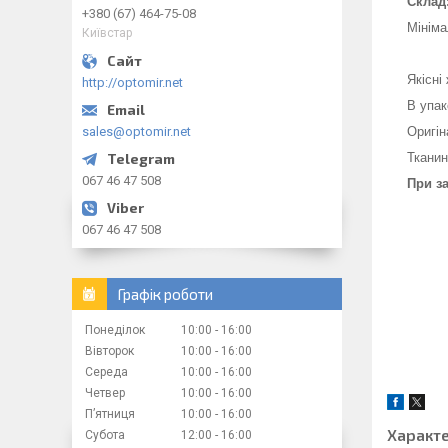
Склад
+380 (67) 464-75-08
Мініма
Київстар
Якісні
http://optomir.net
В упак
sales@optomir.net
Оригін
Тканин
067 46 47 508
При з
067 46 47 508
Графік роботи
Понеділок
10:00
16:00
Вівторок
10:00
16:00
Середа
10:00
16:00
Четвер
10:00
16:00
Пʼятниця
10:00
16:00
Характ
Субота
12:00
16:00