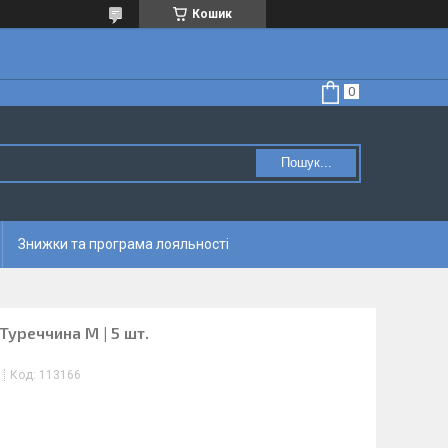
Кошик
Пошук...
Знижки та програма лояльності
 Туреччина M | 5 шт.
Код:
113166