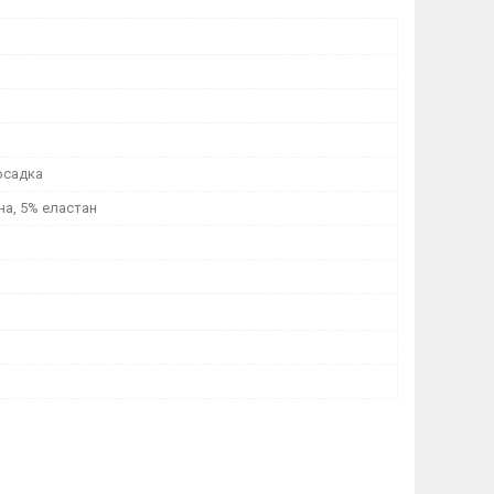
осадка
на, 5% еластан