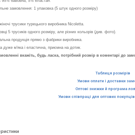
:
95% бавовна, 5% еластан.
льне замовлення: 1 упаковка (5 штук одного розміру)
 жіночі трусики турецького виробника Nicoletta.
овці 5 трусиків одного розміру, але різних кольорів (див. фото).
альна продукція прямо з фабрики виробника.
а дуже м'яка і еластична, приємна на дотик.
амовленні вкажіть, будь ласка, потрібний розмір в коментарі до зам
Таблиця розмірів
Умови оплати і доставки за
Оптові знижки й програма ло
Умови співпраці для оптових покупці
еристики