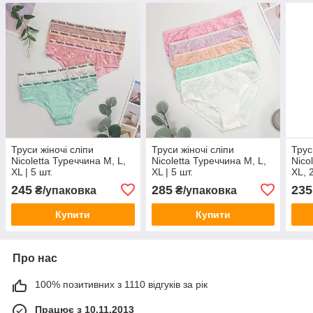
Труси жіночі сліпи
Труси жіночі сліпи
Трус
Nicoletta Туреччина M, L,
Nicoletta Туреччина M, L,
Nico
XL | 5 шт.
XL | 5 шт.
XL, 2
245
285
235
₴/упаковка
₴/упаковка
Купити
Купити
Про нас
100% позитивних з 1110 відгуків за рік
Працює з 10.11.2013