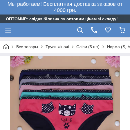
Мы работаем! Бесплатная доставка заказов от
4000 грн.
ОПТОМИР: спідня білизна по оптовим цінам зі складу!
Все товары
Труси жіночі
Сліпи (5 шт)
Норма (S, M