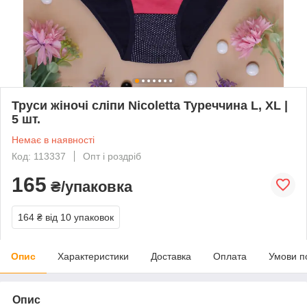
Труси жіночі сліпи Nicoletta Туреччина L, XL |
5 шт.
Немає в наявності
Код: 113337
Опт і роздріб
165
₴/упаковка
164 ₴
від 10 упаковок
Опис
Характеристики
Доставка
Оплата
Умови п
Опис