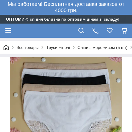
Мы работаем! Бесплатная доставка заказов от
4000 грн.
ОПТОМИР: спідня білизна по оптовим цінам зі складу!
Все товары
Труси жіночі
Сліпи з мереживом (5 шт)