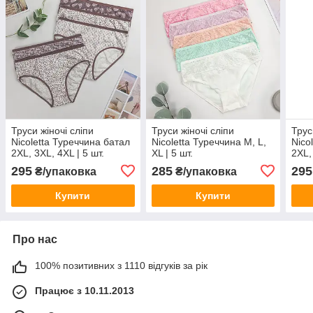
Труси жіночі сліпи
Труси жіночі сліпи
Трус
Nicoletta Туреччина батал
Nicoletta Туреччина M, L,
Nico
2XL, 3XL, 4XL | 5 шт.
XL | 5 шт.
2XL,
295
285
295
₴/упаковка
₴/упаковка
Купити
Купити
Про нас
100% позитивних з 1110 відгуків за рік
Працює з 10.11.2013