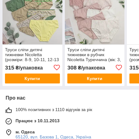
Труси сліпи дитячі
Труси сліпи дитячі
Трус
тижневки Nicoletta
тижневки в рубчик
тижн
(розміри: 8-9, 10-11, 12-13
Nicoletta Туреччина (вік: 3,
(роз
років) Туреччина | 7 шт.
4-5, 6-7 років) | 7 шт.
рокі
315
308
315
₴/упаковка
₴/упаковка
Купити
Купити
Про нас
100% позитивних з 1110 відгуків за рік
Працює з 10.11.2013
м. Одеса
65120, вул. Базова 1, Одеса, Україна