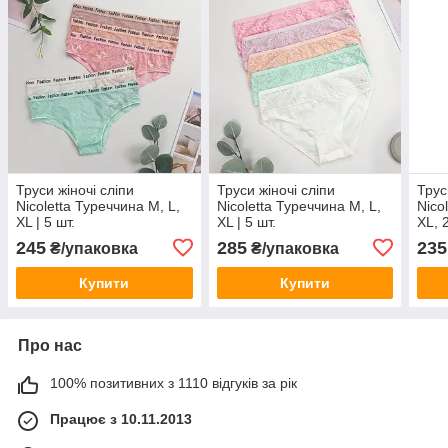
Труси жіночі сліпи
Труси жіночі сліпи
Трус
Nicoletta Туреччина M, L,
Nicoletta Туреччина M, L,
Nico
XL | 5 шт.
XL | 5 шт.
XL, 2
245
285
235
₴/упаковка
₴/упаковка
Купити
Купити
Про нас
100% позитивних з 1110 відгуків за рік
Працює з 10.11.2013