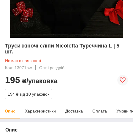
Труси жіночі сліпи Nicoletta Туреччина L | 5
шт.
Немає в наявності
Код: 13071bw
Опт і роздріб
195
₴/упаковка
194 ₴
від 10 упаковок
Опис
Характеристики
Доставка
Оплата
Умови п
Опис