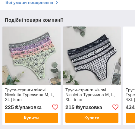
Всі умови повернення
Подібні товари компанії
Труси-стринги жіночі
Труси-стринги жіночі
Трус
Nicoletta Туреччина M, L,
Nicoletta Туреччина M, L,
Туре
XL | 5 шт.
XL | 5 шт.
4XL |
225
215
434
₴/упаковка
₴/упаковка
Купити
Купити