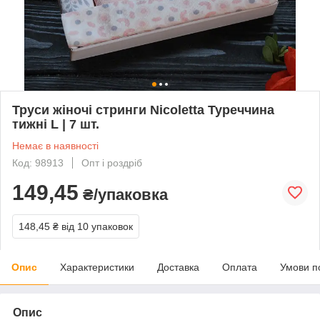
Труси жіночі стринги Nicoletta Туреччина
тижні L | 7 шт.
Немає в наявності
Код: 98913
Опт і роздріб
149,45
₴/упаковка
148,45 ₴
від 10 упаковок
Опис
Характеристики
Доставка
Оплата
Умови п
Опис