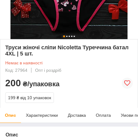
Труси жіночі сліпи Nicoletta Туреччина батал
4XL | 5 шт.
Немає в наявності
Код: 27964
Опт і роздріб
200
₴/упаковка
199 ₴
від 10 упаковок
Опис
Характеристики
Доставка
Оплата
Умови п
Опис