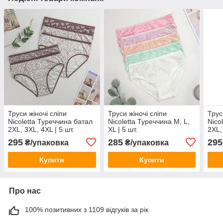
Труси жіночі сліпи
Труси жіночі сліпи
Трус
Nicoletta Туреччина батал
Nicoletta Туреччина M, L,
Nico
2XL, 3XL, 4XL | 5 шт.
XL | 5 шт.
2XL,
295
285
295
₴/упаковка
₴/упаковка
Купити
Купити
Про нас
100% позитивних з 1109 відгуків за рік