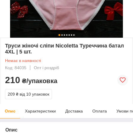
Труси жіночі сліпи Nicoletta Туреччина батал
4XL | 5 шт.
Немає в наявності
Код: 84035
Опт і роздріб
210
₴/упаковка
209 ₴
від 10 упаковок
Опис
Характеристики
Доставка
Оплата
Умови п
Опис